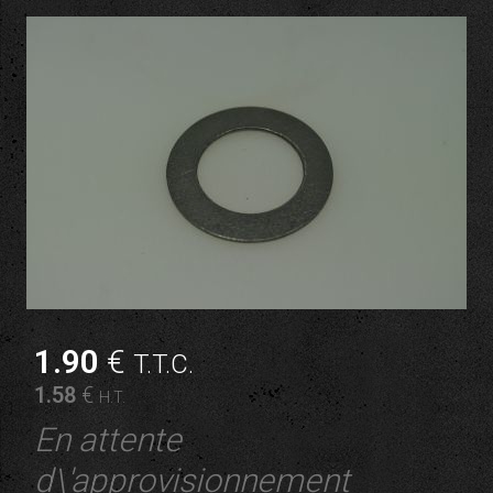
1
.90
€
T.T.C.
1
.58
€
H.T.
En attente
d\'approvisionnement