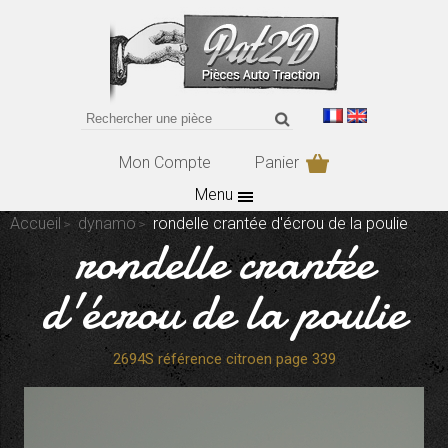
Mon Compte
Panier
Menu
Accueil
dynamo
rondelle crantée d'écrou de la poulie
rondelle crantée
d'écrou de la poulie
2694S référence citroen page 339