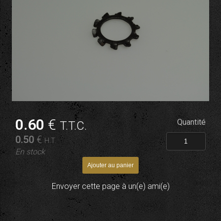
0
.60
€
Quantité
T.T.C.
0
.50
€
H.T.
En stock
Envoyer cette page à un(e) ami(e)