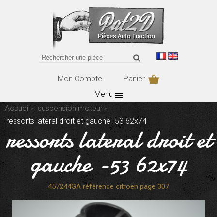
Mon Compte
Panier
Menu
Accueil
suspension moteur
ressorts lateral droit et gauche -53 62x74
ressorts lateral droit et
gauche -53 62x74
457244GA référence citroen page 307