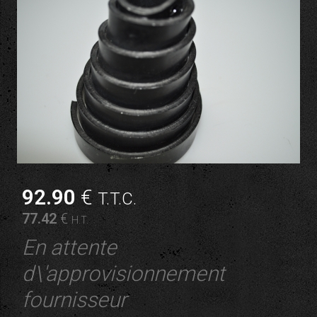
92
.90
€
T.T.C.
77
.42
€
H.T.
En attente
d\'approvisionnement
fournisseur