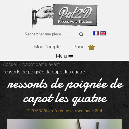
Mon Compte
Panier
Menu
Accueil
capot partie avant
ressorts de poignée de capot les quatre
ressorts de poignée de
capot les quatre
299763/764 reference citroen page 304