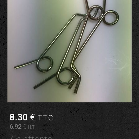
8
.30
€
T.T.C.
6
.92
€
H.T.