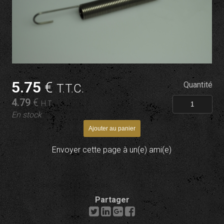
5
.75
€
Quantité
T.T.C.
4
.79
€
H.T.
En stock
Envoyer cette page à un(e) ami(e)
Partager