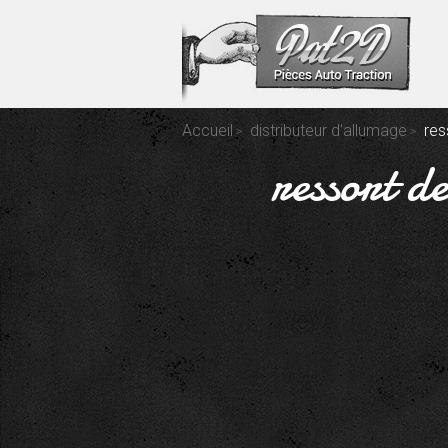
Accueil
distributeur d'allumage
res
ressort d