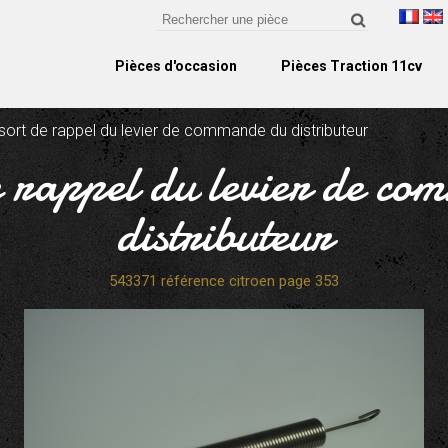
Pièces d'occasion
Pièces Traction 11cv
sort de rappel du levier de commande du distributeur
e rappel du levier de c
distributeur
543371 référence citroen page 353