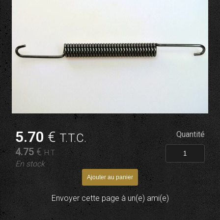
5
.70
€
Quantité
T.T.C.
4
.75
€
H.T.
En stock
Envoyer cette page à un(e) ami(e)