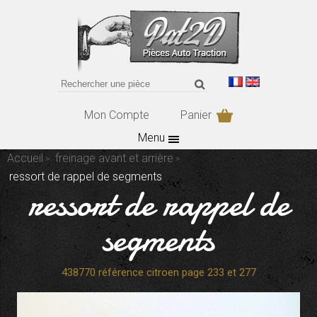
Mon Compte
Panier
Menu
Accueil
freinage avant et arrière
ressort de rappel de segments
ressort de rappel de
segments
438770 référence citroen page 233 et 277