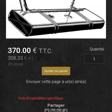
370
.00
€
Quantité
T.T.C.
308
.33
€
H.T.
En stock
Envoyer cette page à un(e) ami(e)
Frais d'expédition spécifique
Partager