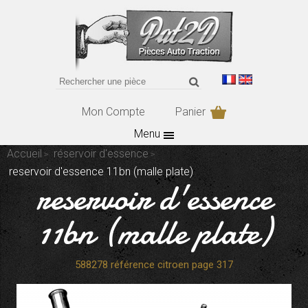
Mon Compte
Panier
Menu
Accueil
réservoir d'essence
reservoir d'essence 11bn (malle plate)
reservoir d'essence
11bn (malle plate)
588278 référence citroen page 317