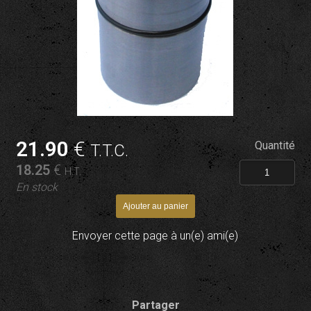
21
.90
€
Quantité
T.T.C.
18
.25
€
H.T.
En stock
Envoyer cette page à un(e) ami(e)
Partager