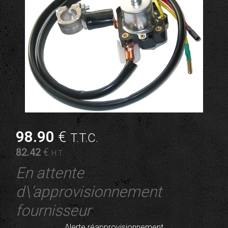
98
.90
€
T.T.C.
82
.42
€
H.T.
En attente
d\'approvisionnement
fournisseur
Alerte réapprovisionnement