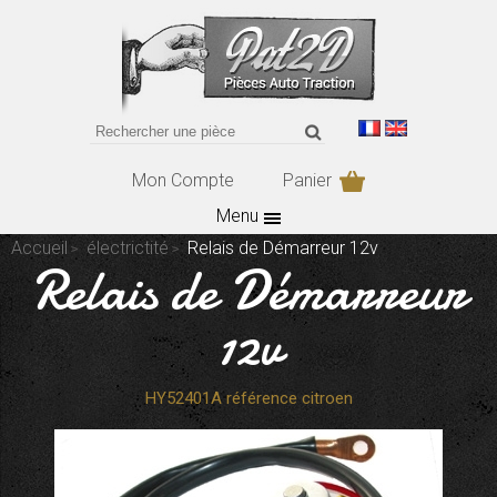
Mon Compte
Panier
Menu
Accueil
électrictité
Relais de Démarreur 12v
Relais de Démarreur
12v
HY52401A référence citroen