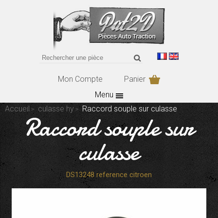
Mon Compte
Panier
Menu
Accueil
culasse hy
Raccord souple sur culasse
Raccord souple sur
culasse
DS13248 reference citroen