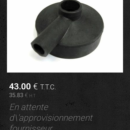
43
.00
€
T.T.C.
35
.83
€
H.T.
En attente
d\'approvisionnement
fournisseur