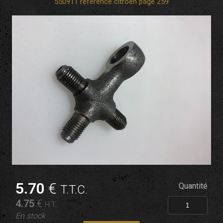
550911 référence citroen page 259
5
.70
€
Quantité
T.T.C.
4
.75
€
H.T.
En stock