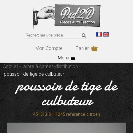
Mon Compte
Panier
Menu
Accueil
arbre à cames-distribution
poussoir de tige de culbuteur
poussoir de tige de
culbuteur
451513 & H1245 référence citroen