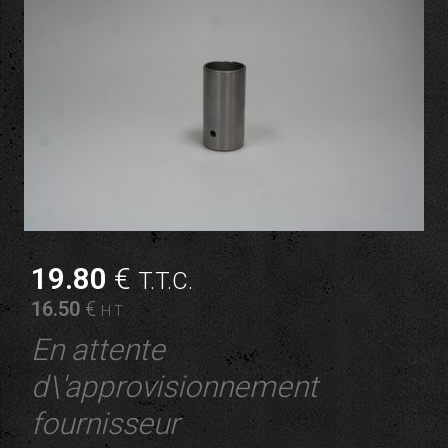
19
.80
€
T.T.C.
16
.50
€
H.T.
En attente
d\'approvisionnement
fournisseur