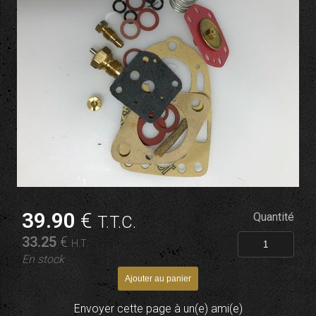
39
.90
€
Quantité
T.T.C.
33
.25
€
H.T.
En stock
Envoyer cette page à un(e) ami(e)