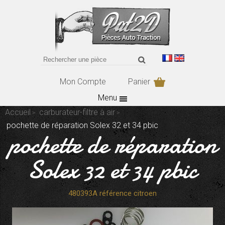
Mon Compte
Panier
Menu
Accueil
carburateur-filtre à air
pochette de réparation Solex 32 et 34 pbic
pochette de réparation
Solex 32 et 34 pbic
480393A référence citroen