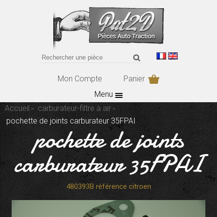
Mon Compte
Panier
Menu
Accueil
carburateur-filtre à air
pochette de joints carburateur 35FPAI
pochette de joints
carburateur 35FPAI
480393B référence citroen