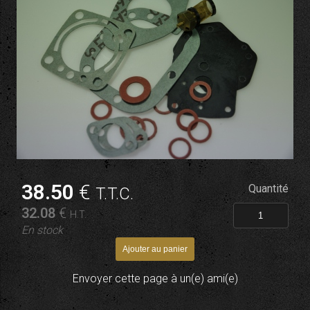
38
.50
€
Quantité
T.T.C.
32
.08
€
H.T.
En stock
Envoyer cette page à un(e) ami(e)