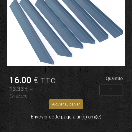
16
.00
€
Quantité
T.T.C.
13
.33
€
H.T.
En stock
Envoyer cette page à un(e) ami(e)