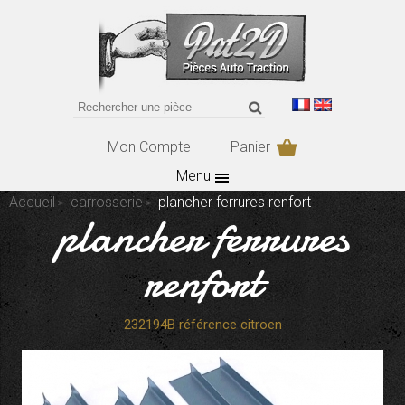
Mon Compte
Panier
Menu
Accueil
carrosserie
plancher ferrures renfort
plancher ferrures
renfort
232194B référence citroen