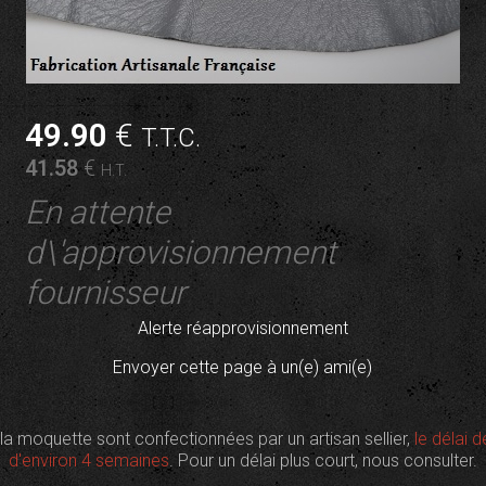
49
.90
€
T.T.C.
41
.58
€
H.T.
En attente
d\'approvisionnement
fournisseur
Alerte réapprovisionnement
Envoyer cette page à un(e) ami(e)
t la moquette sont confectionnées par un artisan sellier,
le délai d
d'environ 4 semaines
. Pour un délai plus court, nous consulter.