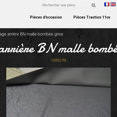
Pièces d'occasion
Pièces Traction 11cv
age arrière BN malle bombée grise
arrière BN malle bombé
100027N