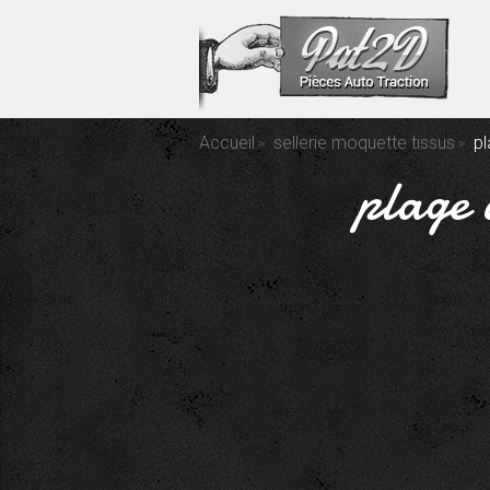
Accueil
sellerie moquette tissus
pl
plage 