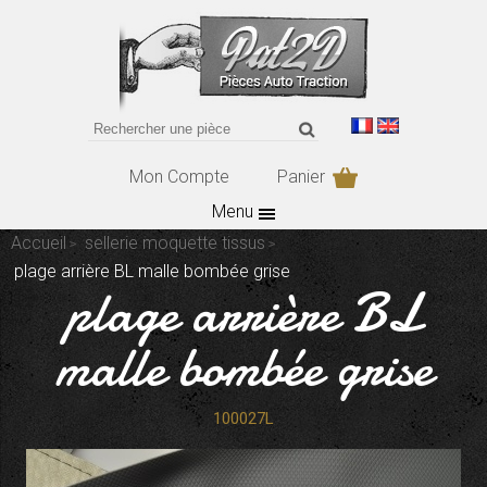
Mon Compte
Panier
Menu
Accueil
sellerie moquette tissus
plage arrière BL malle bombée grise
plage arrière BL
malle bombée grise
100027L