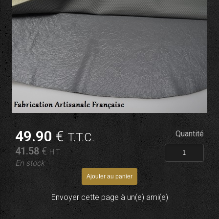
49
.90
€
Quantité
T.T.C.
41
.58
€
H.T.
En stock
Envoyer cette page à un(e) ami(e)