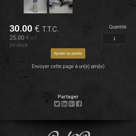
30
.00
€
Quantité
T.T.C.
25
.00
€
H.T.
En stock
Envoyer cette page à un(e) ami(e)
Partager