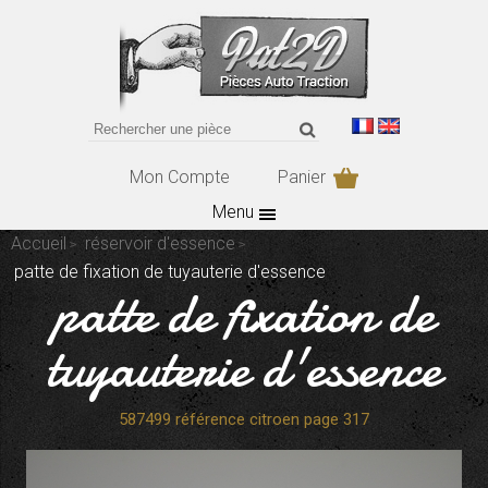
Mon Compte
Panier
Menu
Accueil
réservoir d'essence
patte de fixation de tuyauterie d'essence
patte de fixation de
tuyauterie d'essence
587499 référence citroen page 317