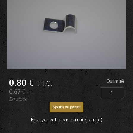
0
.80
€
Quantité
T.T.C.
0
.67
€
H.T.
En stock
Envoyer cette page à un(e) ami(e)