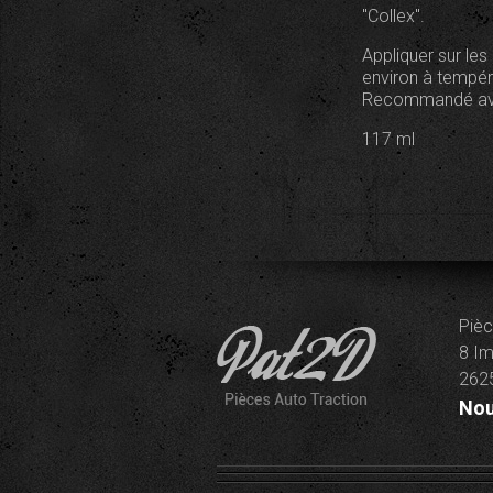
"Collex".
Appliquer sur le
environ à tempéra
Recommandé avec 
117 ml
Pièc
8 Im
2625
Nou