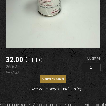
32
.00
€
Quantité
T.T.C.
26
.67
€
H.T.
En stock
Envoyer cette page à un(e) ami(e)
 à appliquer sur les 2 faces d'un joint de culasse cuivre. Produit 