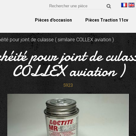
Pièces d'occasion
Pièces Traction 11cv
éité pour joint de culasse ( similaire COLLEX aviation )
héité pour joint de culass
COLLEX aviation )
5923