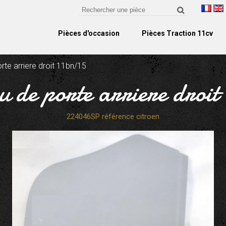
Pièces d'occasion
Pièces Traction 11cv
te arriere droit 11bn/15
 de porte arriere droit
224046SP référence citroen