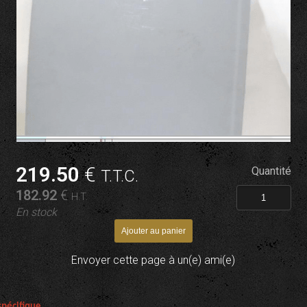
219
.50
€
Quantité
T.T.C.
182
.92
€
H.T.
En stock
Envoyer cette page à un(e) ami(e)
spécifique