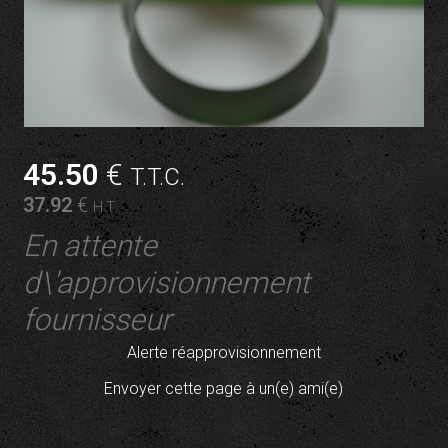
45
.50
€
T.T.C.
37
.92
€
H.T.
En attente
d\'approvisionnement
fournisseur
Alerte réapprovisionnement
Envoyer cette page à un(e) ami(e)