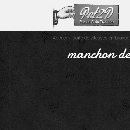
Accueil
boite de vitesses embrayag
manchon de