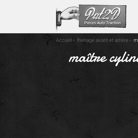
Accueil
freinage avant et arrière
ma
maître cylin