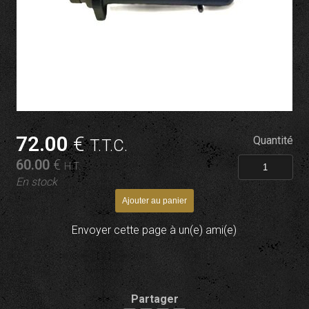
72
.00
€
Quantité
T.T.C.
60
.00
€
H.T.
En stock
Envoyer cette page à un(e) ami(e)
Partager