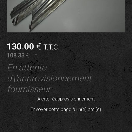
130
.00
€
T.T.C.
108
.33
€
H.T.
En attente
d\'approvisionnement
fournisseur
Alerte réapprovisionnement
Envoyer cette page à un(e) ami(e)