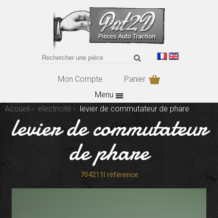
Mon Compte
Panier
Menu
Accueil
electricité
levier de commutateur de phare
levier de commutateur
de phare
704211l référence