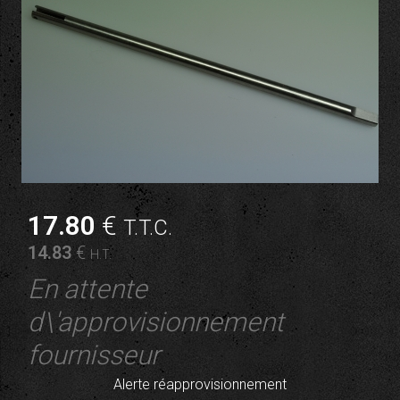
17
.80
€
T.T.C.
14
.83
€
H.T.
En attente
d\'approvisionnement
fournisseur
Alerte réapprovisionnement