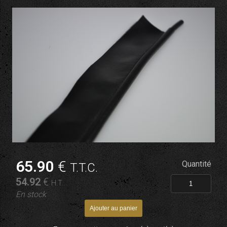
65
.90
€
Quantité
T.T.C.
54
.92
€
H.T.
En stock