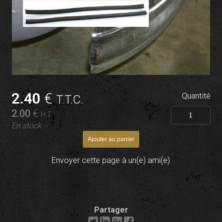
2
.40
€
Quantité
T.T.C.
2
.00
€
H.T.
En stock
Envoyer cette page à un(e) ami(e)
Partager