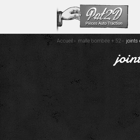
Accueil
malle bombée + 52
joints
join