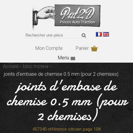
Mon Compte
Panier
Menu
Accueil
bloc moteur
joints d'embase de chemise 0.5 mm (pour 2 chemises)
joints d'embase de
chemise 0.5 mm (pour
2 chemises)
457340 référence citroen page 108