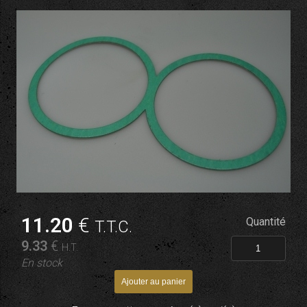
11
.20
€
Quantité
T.T.C.
9
.33
€
H.T.
En stock