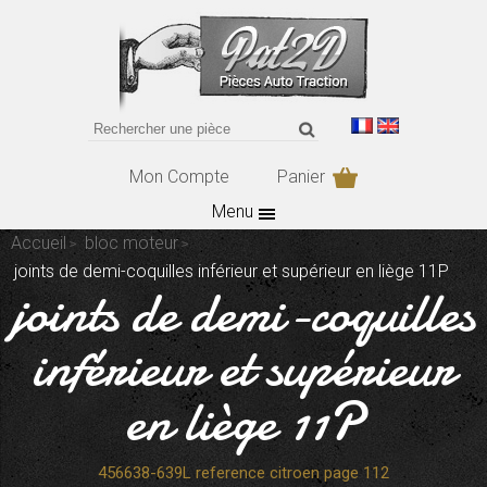
Mon Compte
Panier
Menu
Accueil
bloc moteur
joints de demi-coquilles inférieur et supérieur en liège 11P
joints de demi-coquilles
inférieur et supérieur
en liège 11P
456638-639L reference citroen page 112