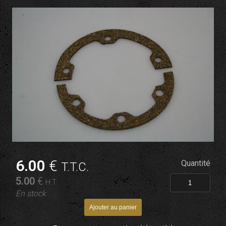
6
.00
€
Quantité
T.T.C.
5
.00
€
H.T.
En stock