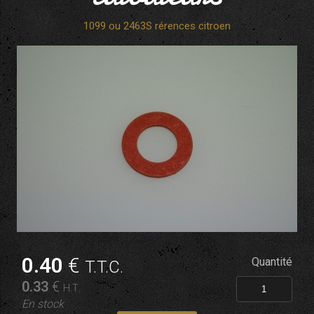
1099 ou 2463S rérences citroen
0
.40
€
Quantité
T.T.C.
0
.33
€
H.T.
En stock