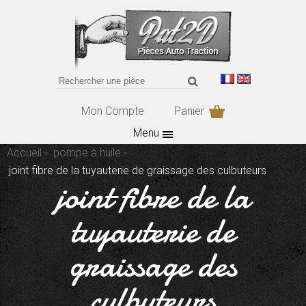
Mon Compte
Panier
Menu
Accueil
pompe à huile
joint fibre de la tuyauterie de graissage des culbuteurs
joint fibre de la
tuyauterie de
graissage des
culbuteurs