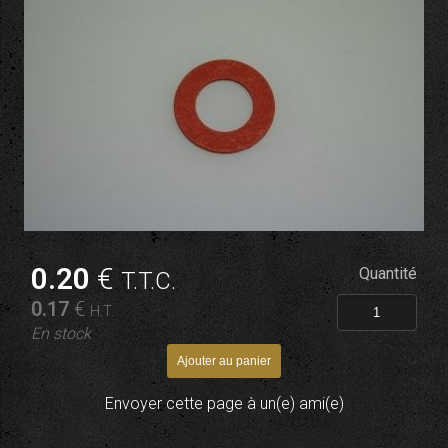
0
.20
€
Quantité
T.T.C.
0
.17
€
H.T.
En stock
Envoyer cette page à un(e) ami(e)