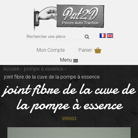
Mon Compte
Panier
Menu
Accueil
pompe à essence
joint fibre de la cuve de la pompe à essence
joint fibre de la cuve de
la pompe à essence
590003