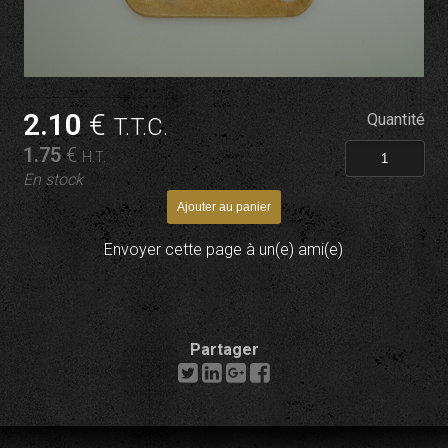
2
.10
€
Quantité
T.T.C.
1
.75
€
H.T.
En stock
Envoyer cette page à un(e) ami(e)
Partager