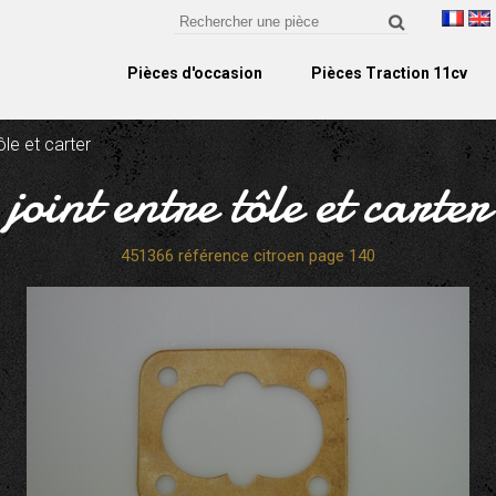
Pièces d'occasion
Pièces Traction 11cv
ôle et carter
joint entre tôle et carter
451366 référence citroen page 140