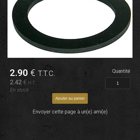
2
.90
€
Quantité
T.T.C.
2
.42
€
H.T.
En stock
Envoyer cette page à un(e) ami(e)