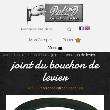
Mon Compte
Panier
Menu
Accueil
circulation d'eau
joint du bouchon de levier
joint du bouchon de
levier
329989 référence citroen page 308