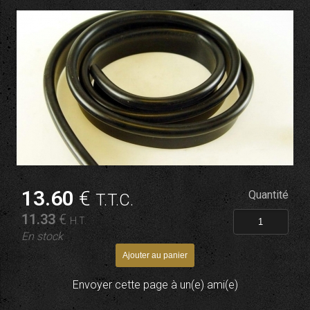
13
.60
€
Quantité
T.T.C.
11
.33
€
H.T.
En stock
Envoyer cette page à un(e) ami(e)