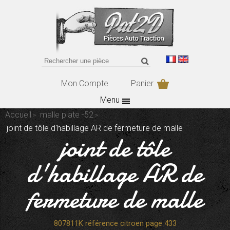
Mon Compte
Panier
Menu
Accueil
malle plate -52
joint de tôle d'habillage AR de fermeture de malle
joint de tôle
d'habillage AR de
fermeture de malle
807811K référence citroen page 433