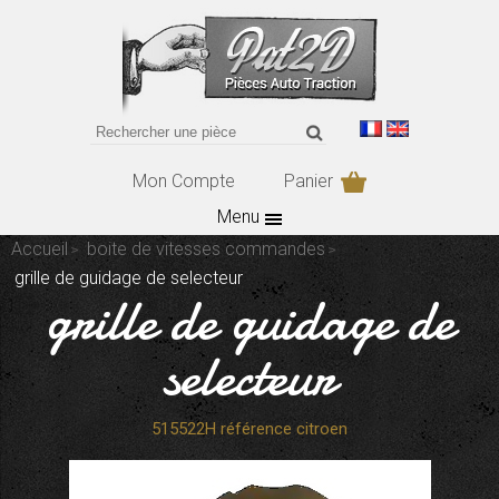
Mon Compte
Panier
Menu
Accueil
boite de vitesses commandes
grille de guidage de selecteur
grille de guidage de
selecteur
515522H référence citroen