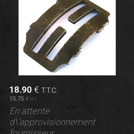
18
.90
€
T.T.C.
15
.75
€
H.T.
En attente
d\'approvisionnement
fournisseur