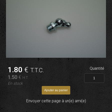
1
.80
€
Quantité
T.T.C.
1
.50
€
H.T.
En stock
Envoyer cette page à un(e) ami(e)