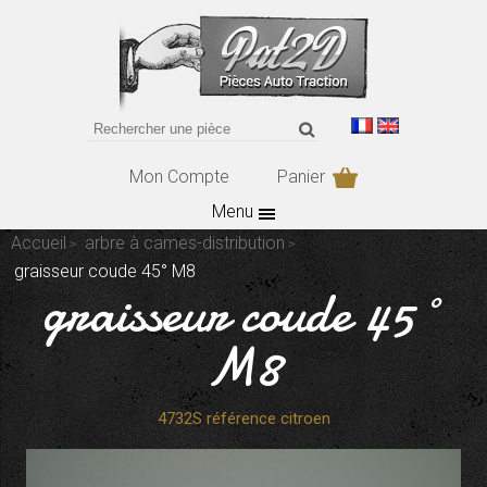
Mon Compte
Panier
Menu
Accueil
arbre à cames-distribution
graisseur coude 45° M8
graisseur coude 45°
M8
4732S référence citroen