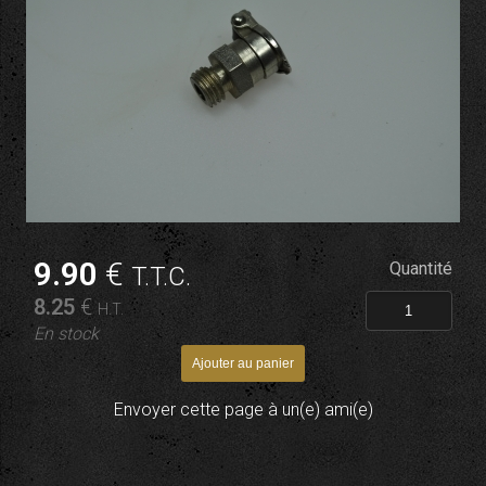
9
.90
€
Quantité
T.T.C.
8
.25
€
H.T.
En stock
Envoyer cette page à un(e) ami(e)