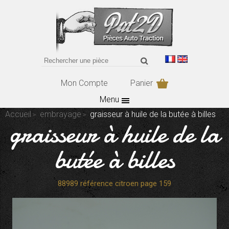
Mon Compte
Panier
Menu
Accueil
embrayage
graisseur à huile de la butée à billes
graisseur à huile de la
butée à billes
88989 référence citroen page 159