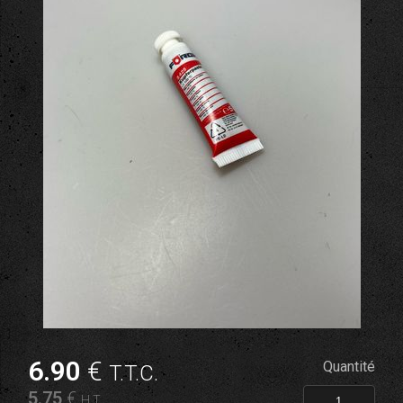
6
.90
€
Quantité
T.T.C.
5
.75
€
H.T.