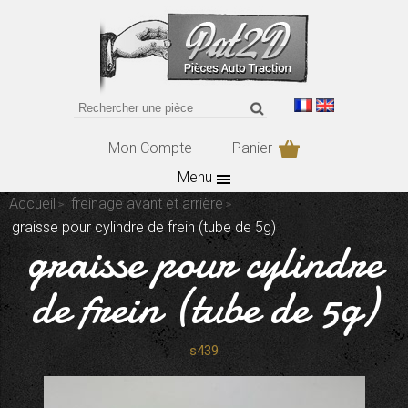
Mon Compte
Panier
Menu
Accueil
freinage avant et arrière
graisse pour cylindre de frein (tube de 5g)
graisse pour cylindre
de frein (tube de 5g)
s439