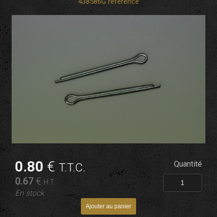
438586G référence
0
.80
€
Quantité
T.T.C.
0
.67
€
H.T.
En stock