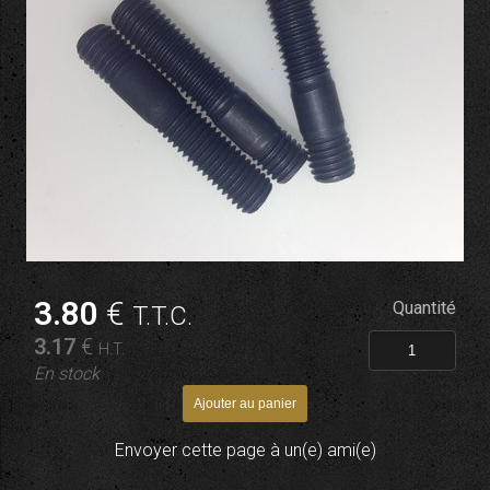
3
.80
€
Quantité
T.T.C.
3
.17
€
H.T.
En stock
Envoyer cette page à un(e) ami(e)