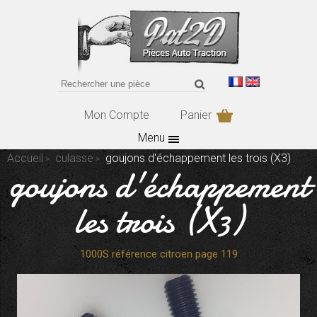
Mon Compte
Panier
Menu
Accueil
culasse
goujons d'échappement les trois (X3)
goujons d'échappement
les trois (X3)
1000S référence citroen page 119