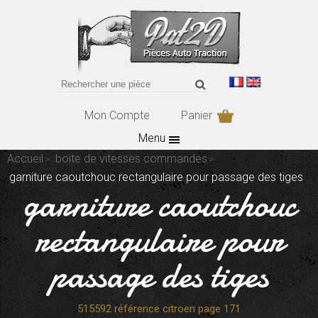
Mon Compte
Panier
Menu
Accueil
boite de vitesses commandes
garniture caoutchouc rectangulaire pour passage des tiges
garniture caoutchouc
rectangulaire pour
passage des tiges
515592 référence citroen page 171