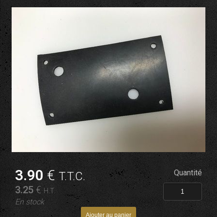
3
.90
€
Quantité
T.T.C.
3
.25
€
H.T.
En stock