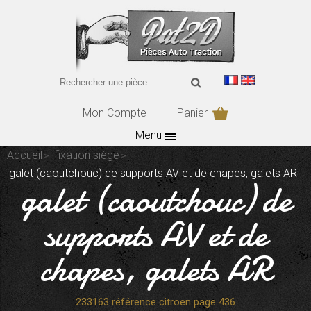
Mon Compte
Panier
Menu
Accueil
fixation siège
galet (caoutchouc) de supports AV et de chapes, galets AR
galet (caoutchouc) de
supports AV et de
chapes, galets AR
233163 référence citroen page 436