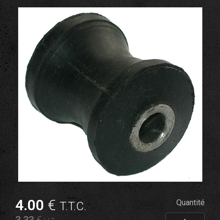
4
.00
€
Quantité
T.T.C.