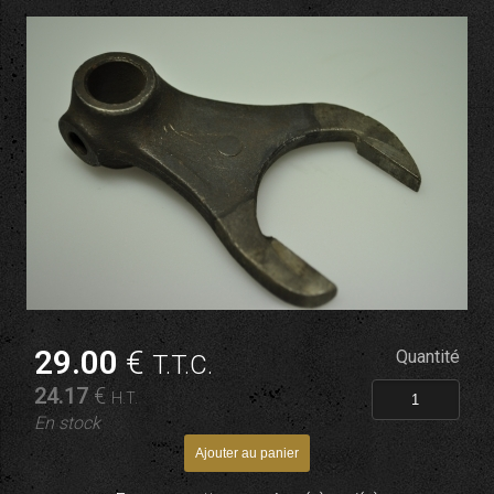
29
.00
€
Quantité
T.T.C.
24
.17
€
H.T.
En stock