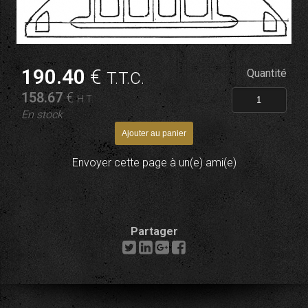
190
.40
€
Quantité
T.T.C.
158
.67
€
H.T.
En stock
Envoyer cette page à un(e) ami(e)
Partager