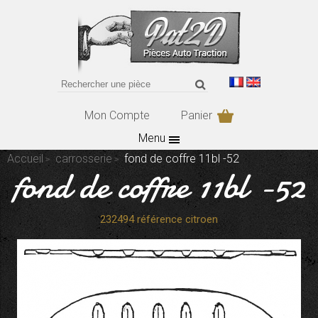
Mon Compte
Panier
Menu
Accueil
carrosserie
fond de coffre 11bl -52
fond de coffre 11bl -52
232494 référence citroen