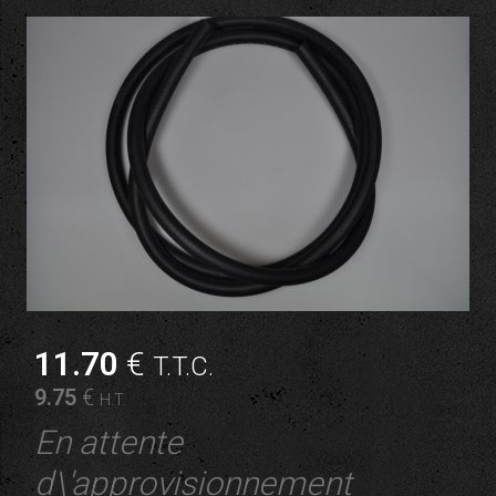
11
.70
€
T.T.C.
9
.75
€
H.T.
En attente
d\'approvisionnement