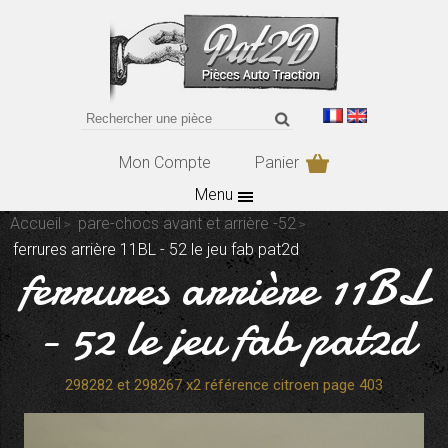
Mon Compte
Panier
Menu
Accueil
pare-chocs avant et arrière -52
ferrures arrière 11BL - 52 le jeu fab pat2d
ferrures arrière 11BL
- 52 le jeu fab pat2d
298282 et 298267 x2 référence citroen page 403