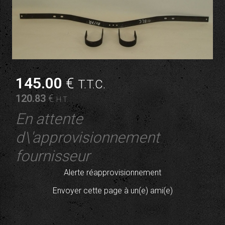
145
.00
€
T.T.C.
120
.83
€
H.T.
En attente
d\'approvisionnement
fournisseur
Alerte réapprovisionnement
Envoyer cette page à un(e) ami(e)