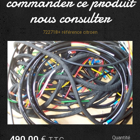
commander ce produit
nous consulter
722718+ référence citroen
490
.00
€
Quantité