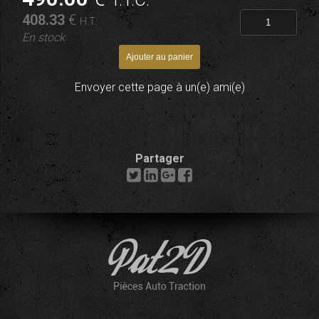
T.T.C.
408
.33
€
H.T.
En stock
Envoyer cette page à un(e) ami(e)
Partager