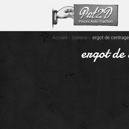
Accueil
culasse
ergot de centrage
ergot de