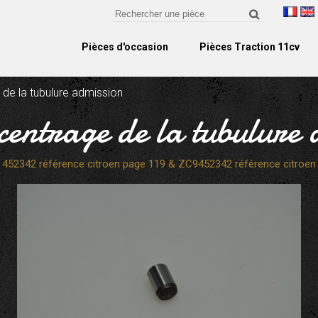
Pièces d'occasion
Pièces Traction 11cv
 de la tubulure admission
 centrage de la tubulure 
452342 référence citroen page 119 & ZC9452342 référence citroen