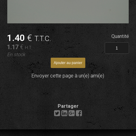
1
.40
€
Quantité
T.T.C.
1
.17
€
H.T.
En stock
Envoyer cette page à un(e) ami(e)
Partager