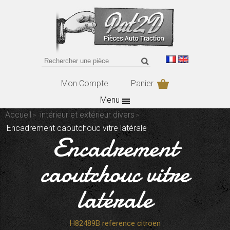
Mon Compte
Panier
Menu
Accueil
intérieur et extérieur divers
Encadrement caoutchouc vitre latérale
Encadrement
caoutchouc vitre
latérale
H82489B reference citroen