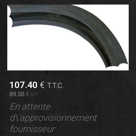
107
.40
€
T.T.C.
89
.50
€
H.T.
En attente
d\'approvisionnement
fournisseur