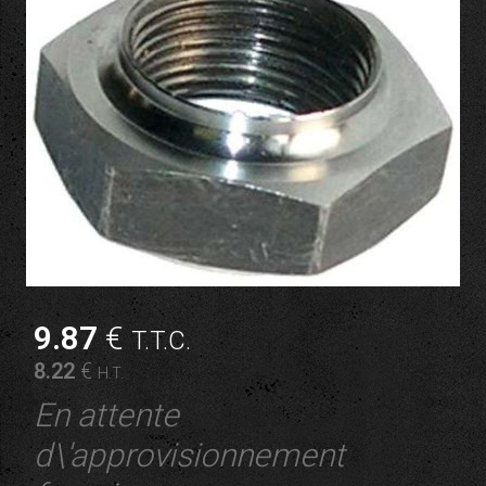
9
.87
€
T.T.C.
8
.22
€
H.T.
En attente
d\'approvisionnement