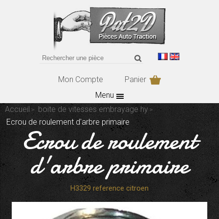
Mon Compte
Panier
Menu
Accueil
boite de vitesses embrayage hy
Ecrou de roulement d'arbre primaire
Ecrou de roulement
d'arbre primaire
H3329 reference citroen